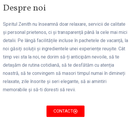
Despre noi
Spiritul Zenith nu înseamnă doar relaxare, servicii de calitate
și personal prietenos, ci și transparență până la cele mai mici
detalii. Pe lângă facilitățile incluse în pachetele de vacanță, la
noi găsiți soluții și ingredientele unei experiențe reușite. Cât
timp vei sta la noi, ne dorim să-ți anticipăm nevoile, să te
detașăm de rutina cotidiană, să te desfătăm cu atenția
noastră, să te convingem să masori timpul numai în dimineți
relaxate, zile însorite și seri elegante, să ai amintiri
memorabile și să-ti doresti să revii.
CONTACT