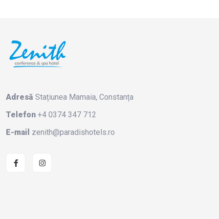
Adresă
Stațiunea Mamaia, Constanța
Telefon
+4 0374 347 712
E-mail
zenith@paradishotels.ro